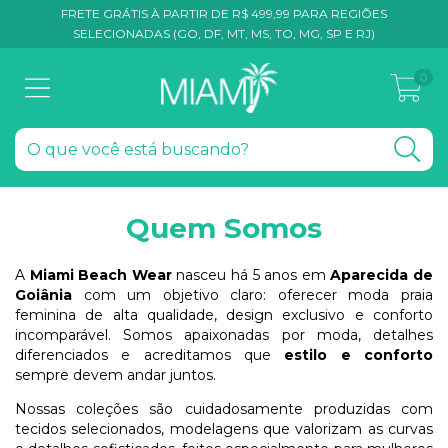
FRETE GRÁTIS À PARTIR DE R$ 499,99 PARA REGIÕES
SELECIONADAS (GO, DF, MT, MS, TO, MG, SP E RJ)
0
Quem Somos
A
Miami Beach Wear
nasceu há 5 anos em
Aparecida de
Goiânia
com um objetivo claro: oferecer moda praia
feminina de alta qualidade, design exclusivo e conforto
incomparável. Somos apaixonadas por moda, detalhes
diferenciados e acreditamos que
estilo e conforto
sempre devem andar juntos.
Nossas coleções são cuidadosamente produzidas com
tecidos selecionados, modelagens que valorizam as curvas