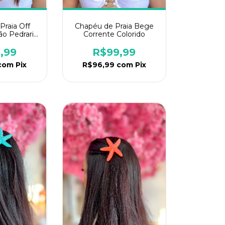
Praia Off
Chapéu de Praia Bege
ão Pedraria
Corrente Colorido
l
,99
R$99,99
com
Pix
R$96,99
com
Pix