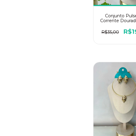
Conjunto Pulse
Corrente Doura
Pedraria Ver
R$1
R$35,00