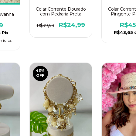
Colar Corrente Dourado
Colar Corren
com Pedraria Preta
Pingente P
iovanna
Detalhes e
R$24,99
R$45
9
R$39,99
R$43,65
m
Pix
m juros
43
%
OFF