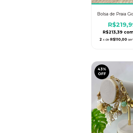
Bolsa de Praia G
R$219,9
R$213,39
co
2
x de
R$110,00
se
43
%
OFF