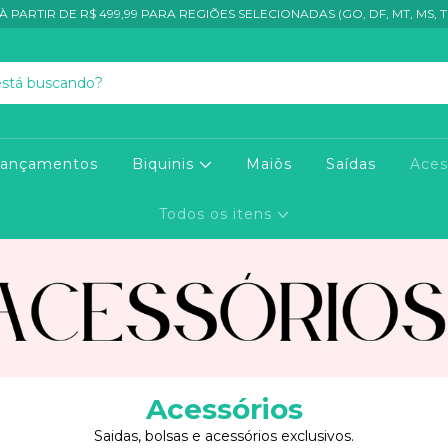
À PARTIR DE R$ 499,99 PARA REGIÕES SELECIONADAS (GO, DF, MT, MS, TO
Lançamentos
Biquinis
Maiôs
Saídas
Aces
Todos os itens
Acessórios
Saidas, bolsas e acessórios exclusivos.