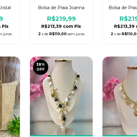
ristal
Bolsa de Praia Joanna
Bolsa de Pra
9
R$219,99
R$21
m
Pix
R$213,39
com
Pix
R$213,39
m juros
2
x de
R$110,00
sem juros
2
x de
R$110,
38
%
OFF