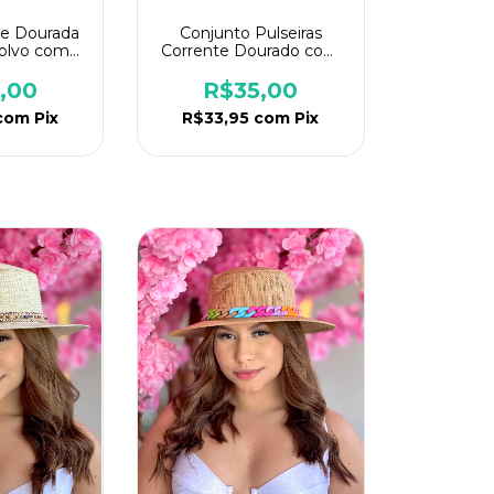
te Dourada
Conjunto Pulseiras
olvo com
Corrente Dourado com
m Búzios
Concha Borda Dourada
,00
R$35,00
com
Pix
R$33,95
com
Pix