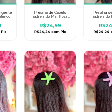
ingente
Presilha de Cabelo
Presilha d
Brinco
Estrela do Mar Rosa
Estrela do
Pink
9
R$24,99
R$24
Pix
R$24,24
com
Pix
R$24,24