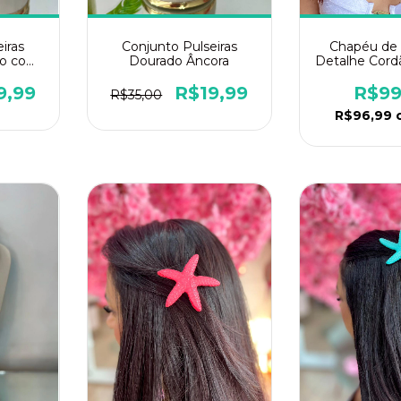
iras
Conjunto Pulseiras
Chapéu de 
do com
Dourado Âncora
Detalhe Cord
de
Azu
9,99
R$19,99
R$99
R$35,00
R$96,99