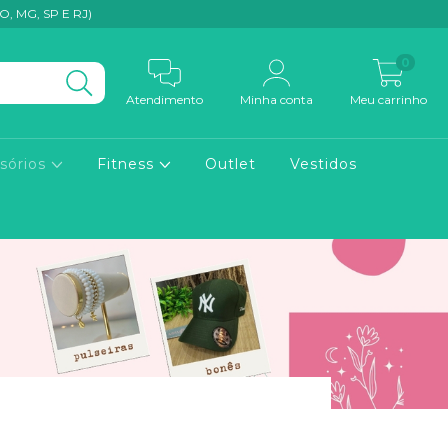
, MG, SP E RJ)
0
Atendimento
Minha conta
Meu carrinho
sórios
Fitness
Outlet
Vestidos