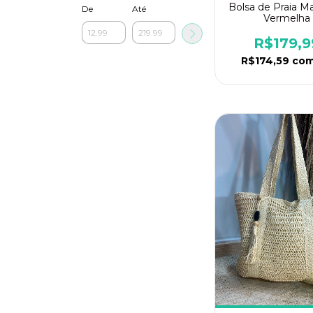
Bolsa de Praia 
De
Até
Vermelha
R$179,9
R$174,59
co