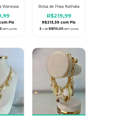
ia Wanessa
Bolsa de Praia Nathalia
9,99
R$219,99
com
Pix
R$213,39
com
Pix
00
sem juros
2
x de
R$110,00
sem juros