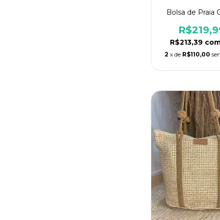
Bolsa de Praia C
R$219,9
R$213,39
co
2
x de
R$110,00
se