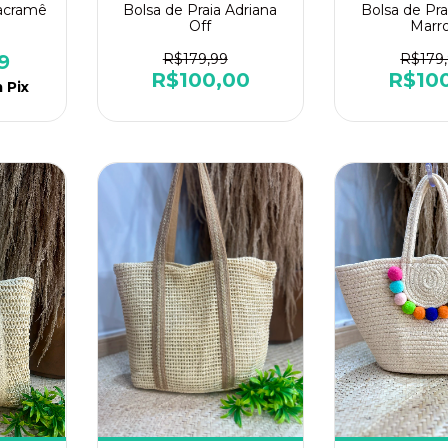
Macramê
Bolsa de Praia Adriana
Bolsa de Pra
Off
Marr
9
R$179,99
R$179
R$100,00
R$10
m
Pix