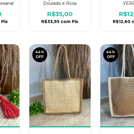
esanal
Dourado e Rosa
VER
9
R$35,00
R$12
Pix
R$33,95
com
Pix
R$12,60
44
%
44
%
OFF
OFF