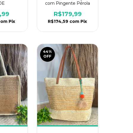
DE
com Pingente Pérola
,99
R$179,99
com
Pix
R$174,59
com
Pix
44
%
OFF